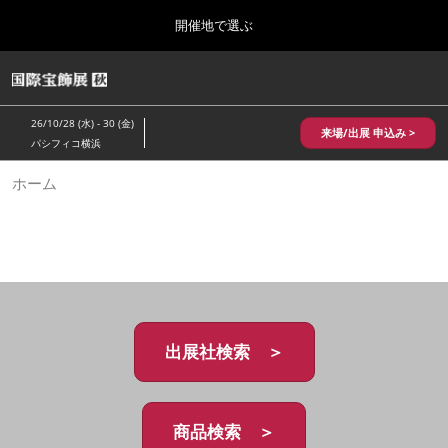
Press
ス
開催地で選ぶ
Escape
キ
to
ッ
close
HOME
グ
プ
the
ロ
2026年10月28日
し
ー
menu.
パシフィコ横浜/Pacifico Yokohama,Japan
26/10/28 (水) - 30 (金)
バ
来場/出展 申込み >
て
パシフィコ横浜
ル
進
ナ
10月 国際宝飾展 秋
ホーム
ビ
む
2026年10月28日
ゲ
パシフィコ横浜/Pacifico Yokohama,Japan
ー
シ
ョ
1月 国際宝飾展
ン
2027年01月27日
を
幕張メッセ/Makuhari Messe
折
り
た
出展社検索 ＞
5月 神戸 国際宝飾展
た
2027年05月20日
む
神戸国際展示場/ Kobe International Exhibition Hall, Japan
商品検索 ＞