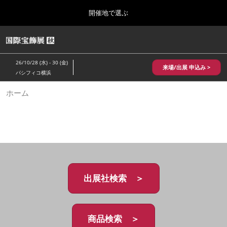
Press
ス
開催地で選ぶ
Escape
キ
to
ッ
close
HOME
グ
プ
the
ロ
2026年10月28日
し
ー
menu.
パシフィコ横浜/Pacifico Yokohama,Japan
26/10/28 (水) - 30 (金)
バ
来場/出展 申込み >
て
パシフィコ横浜
ル
進
ナ
10月 国際宝飾展 秋
ホーム
ビ
む
2026年10月28日
ゲ
パシフィコ横浜/Pacifico Yokohama,Japan
ー
シ
ョ
1月 国際宝飾展
ン
2027年01月27日
を
幕張メッセ/Makuhari Messe
折
り
た
出展社検索 ＞
5月 神戸 国際宝飾展
た
2027年05月20日
む
神戸国際展示場/ Kobe International Exhibition Hall, Japan
商品検索 ＞