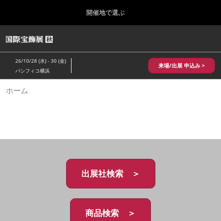
Press
ス
開催地で選ぶ
Escape
キ
to
ッ
close
HOME
グ
プ
the
ロ
2026年10月28日
し
ー
menu.
パシフィコ横浜/Pacifico Yokohama,Japan
26/10/28 (水) - 30 (金)
バ
来場/出展 申込み >
て
パシフィコ横浜
ル
進
ナ
10月 国際宝飾展 秋
ホーム
ビ
む
2026年10月28日
ゲ
パシフィコ横浜/Pacifico Yokohama,Japan
ー
シ
ョ
1月 国際宝飾展
ン
2027年01月27日
を
幕張メッセ/Makuhari Messe
折
り
た
出展社検索 ＞
5月 神戸 国際宝飾展
た
2027年05月20日
む
神戸国際展示場/ Kobe International Exhibition Hall, Japan
商品検索 ＞