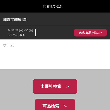
Press
ス
開催地で選ぶ
Escape
キ
to
ッ
close
HOME
グ
プ
the
ロ
2026年10月28日
し
ー
menu.
パシフィコ横浜/Pacifico Yokohama,Japan
26/10/28 (水) - 30 (金)
バ
来場/出展 申込み >
て
パシフィコ横浜
ル
進
ナ
10月 国際宝飾展 秋
ホーム
ビ
む
2026年10月28日
ゲ
パシフィコ横浜/Pacifico Yokohama,Japan
ー
シ
ョ
1月 国際宝飾展
ン
2027年01月27日
を
幕張メッセ/Makuhari Messe
折
り
た
出展社検索 ＞
5月 神戸 国際宝飾展
た
2027年05月20日
む
神戸国際展示場/ Kobe International Exhibition Hall, Japan
商品検索 ＞