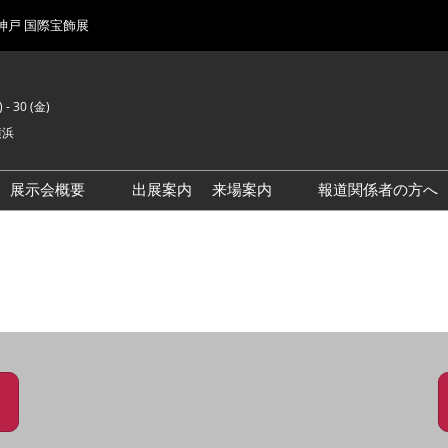
 神戸 国際宝飾展
 - 30 (金)
横浜
展示会概要
出展案内
来場案内
報道関係者の方へ
前回来場者数
会場風景