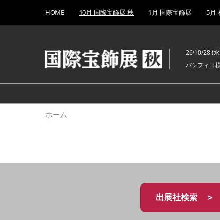
Press
ス
HOME
10月 国際宝飾展 秋
1月 国際宝飾展
5月
Escape
キ
to
ッ
close
プ
the
26/10/28 (水)
し
menu.
パシフィコ
て
進
む
ホーム
出展社検索 ＞