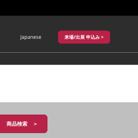
Japanese
来場/出展 申込み >
Japanese
English
繁體中文
商品検索 ＞