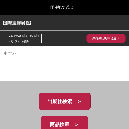
Press
ス
開催地で選ぶ
Escape
キ
to
ッ
close
HOME
グ
プ
the
ロ
2026年10月28日
し
ー
menu.
パシフィコ横浜/Pacifico Yokohama,Japan
26/10/28 (水) - 30 (金)
バ
来場/出展 申込み >
て
パシフィコ横浜
ル
進
ナ
10月 国際宝飾展 秋
ホーム
ビ
む
2026年10月28日
ゲ
パシフィコ横浜/Pacifico Yokohama,Japan
ー
シ
ョ
1月 国際宝飾展
ン
2027年01月27日
を
幕張メッセ/Makuhari Messe
折
り
た
出展社検索 ＞
5月 神戸 国際宝飾展
た
2027年05月20日
む
神戸国際展示場/ Kobe International Exhibition Hall, Japan
商品検索 ＞