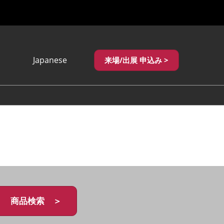
Japanese
来場/出展 申込み >
Japanese
English
繁體中文
商品検索 ＞