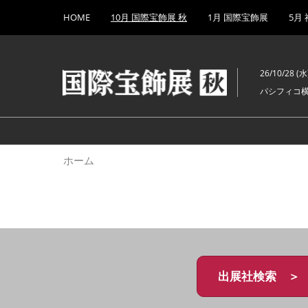
Press
ス
HOME
10月 国際宝飾展 秋
1月 国際宝飾展
5月
Escape
キ
to
ッ
close
プ
the
26/10/28 (水)
し
menu.
パシフィコ
て
進
む
ホーム
出展社検索 ＞