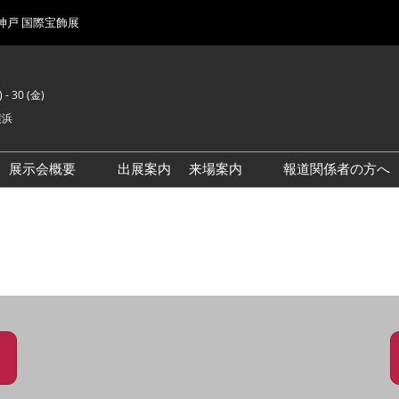
 神戸 国際宝飾展
 - 30 (金)
横浜
展示会概要
出展案内
来場案内
報道関係者の方へ
前回来場者数
会場風景