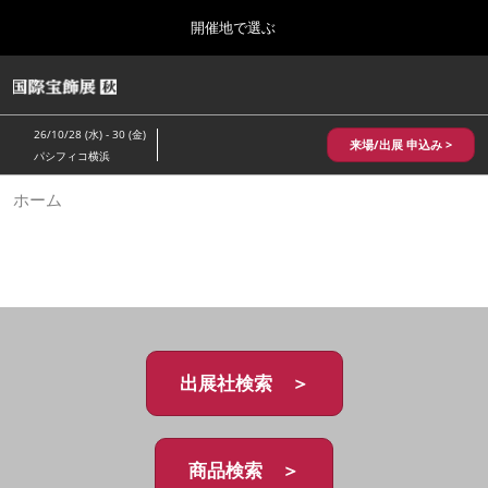
Press
ス
開催地で選ぶ
Escape
キ
to
ッ
close
HOME
グ
プ
the
ロ
2026年10月28日
し
ー
menu.
パシフィコ横浜/Pacifico Yokohama,Japan
26/10/28 (水) - 30 (金)
バ
来場/出展 申込み >
て
パシフィコ横浜
ル
進
ナ
10月 国際宝飾展 秋
ホーム
ビ
む
2026年10月28日
ゲ
パシフィコ横浜/Pacifico Yokohama,Japan
ー
シ
ョ
1月 国際宝飾展
ン
2027年01月27日
を
幕張メッセ/Makuhari Messe
折
り
た
出展社検索 ＞
5月 神戸 国際宝飾展
た
2027年05月20日
む
神戸国際展示場/ Kobe International Exhibition Hall, Japan
商品検索 ＞