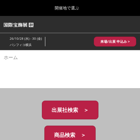
Press
ス
開催地で選ぶ
Escape
キ
to
ッ
close
HOME
グ
プ
the
ロ
2026年10月28日
し
ー
menu.
パシフィコ横浜/Pacifico Yokohama,Japan
26/10/28 (水) - 30 (金)
バ
来場/出展 申込み >
て
パシフィコ横浜
ル
進
ナ
10月 国際宝飾展 秋
ホーム
ビ
む
2026年10月28日
ゲ
パシフィコ横浜/Pacifico Yokohama,Japan
ー
シ
ョ
1月 国際宝飾展
ン
2027年01月27日
を
幕張メッセ/Makuhari Messe
折
り
た
出展社検索 ＞
5月 神戸 国際宝飾展
た
2027年05月20日
む
神戸国際展示場/ Kobe International Exhibition Hall, Japan
商品検索 ＞