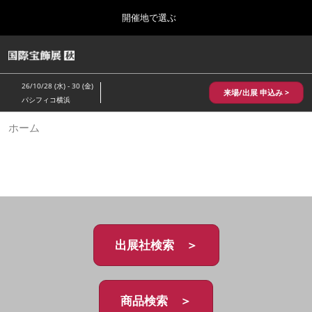
Press
ス
開催地で選ぶ
Escape
キ
to
ッ
close
HOME
グ
プ
the
ロ
2026年10月28日
し
ー
menu.
パシフィコ横浜/Pacifico Yokohama,Japan
26/10/28 (水) - 30 (金)
バ
来場/出展 申込み >
て
パシフィコ横浜
ル
進
ナ
10月 国際宝飾展 秋
ホーム
ビ
む
2026年10月28日
ゲ
パシフィコ横浜/Pacifico Yokohama,Japan
ー
シ
ョ
1月 国際宝飾展
ン
2027年01月27日
を
幕張メッセ/Makuhari Messe
折
り
た
出展社検索 ＞
5月 神戸 国際宝飾展
た
2027年05月20日
む
神戸国際展示場/ Kobe International Exhibition Hall, Japan
商品検索 ＞