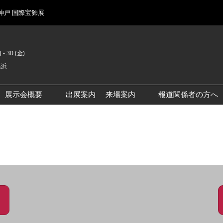
 神戸 国際宝飾展
 - 30 (金)
横浜
展示会概要
出展案内
来場案内
報道関係者の方へ
前回来場者数
会場風景