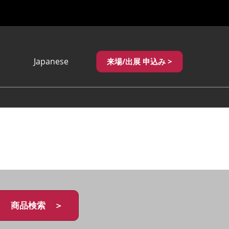
Japanese
来場/出展 申込み >
Japanese
English
繁體中文
商品検索 ＞