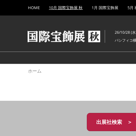
Press
ス
HOME
10月 国際宝飾展 秋
1月 国際宝飾展
5月
Escape
キ
to
ッ
close
プ
the
26/10/28 (水)
し
menu.
パシフィコ
て
進
む
ホーム
出展社検索 ＞