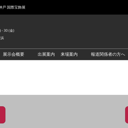
 神戸 国際宝飾展
 - 30 (金)
横浜
展示会概要
出展案内
来場案内
報道関係者の方へ
前回来場者数
会場風景