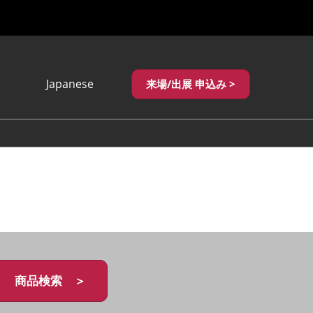
Japanese
来場/出展 申込み >
Japanese
English
繁體中文
商品検索 ＞