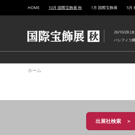
Press
ス
HOME
10月 国際宝飾展 秋
1月 国際宝飾展
5月
Escape
キ
to
ッ
close
プ
the
26/10/28 (水)
し
menu.
パシフィコ
て
進
む
ホーム
出展社検索 ＞