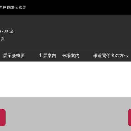
 神戸 国際宝飾展
 - 30 (金)
横浜
展示会概要
出展案内
来場案内
報道関係者の方へ
前回来場者数
会場風景