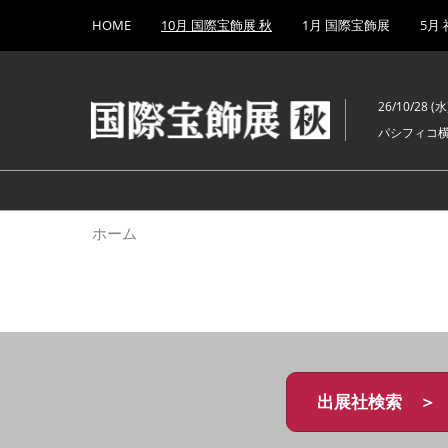
Press
ス
HOME
10月 国際宝飾展 秋
1月 国際宝飾展
5月
Escape
キ
to
ッ
close
プ
the
26/10/28 (水)
し
menu.
パシフィコ
て
進
む
ホーム
出展社検索 ＞