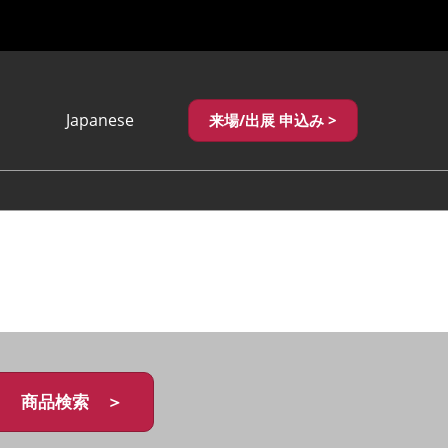
Japanese
来場/出展 申込み >
Japanese
English
繁體中文
商品検索 ＞