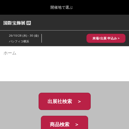
Press
ス
開催地で選ぶ
Escape
キ
to
ッ
close
HOME
グ
プ
the
ロ
2026年10月28日
し
ー
menu.
パシフィコ横浜/Pacifico Yokohama,Japan
26/10/28 (水) - 30 (金)
バ
来場/出展 申込み >
て
パシフィコ横浜
ル
進
ナ
10月 国際宝飾展 秋
ホーム
ビ
む
2026年10月28日
ゲ
パシフィコ横浜/Pacifico Yokohama,Japan
ー
シ
ョ
1月 国際宝飾展
ン
2027年01月27日
を
幕張メッセ/Makuhari Messe
折
り
た
出展社検索 ＞
5月 神戸 国際宝飾展
た
2027年05月20日
む
神戸国際展示場/ Kobe International Exhibition Hall, Japan
商品検索 ＞