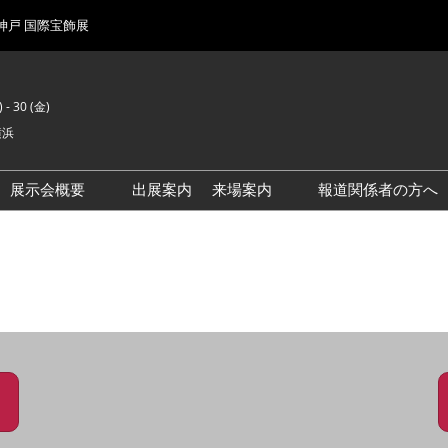
 神戸 国際宝飾展
 - 30 (金)
横浜
展示会概要
出展案内
来場案内
報道関係者の方へ
前回来場者数
会場風景