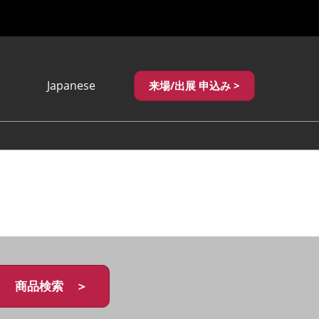
Japanese
来場/出展 申込み >
Japanese
English
繁體中文
商品検索 ＞