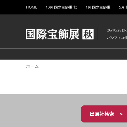
Press
ス
HOME
10月 国際宝飾展 秋
1月 国際宝飾展
5月
Escape
キ
to
ッ
close
プ
the
26/10/28 (水)
し
menu.
パシフィコ
て
進
む
ホーム
出展社検索 ＞