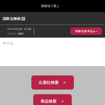
Press
ス
開催地で選ぶ
Escape
キ
to
ッ
close
HOME
グ
プ
the
ロ
2026年10月28日
し
ー
menu.
パシフィコ横浜/Pacifico Yokohama,Japan
26/10/28 (水) - 30 (金)
バ
来場/出展 申込み >
て
パシフィコ横浜
ル
進
ナ
10月 国際宝飾展 秋
ホーム
ビ
む
2026年10月28日
ゲ
パシフィコ横浜/Pacifico Yokohama,Japan
ー
シ
ョ
1月 国際宝飾展
ン
2027年01月27日
を
幕張メッセ/Makuhari Messe
折
り
た
出展社検索 ＞
5月 神戸 国際宝飾展
た
2027年05月20日
む
神戸国際展示場/ Kobe International Exhibition Hall, Japan
商品検索 ＞