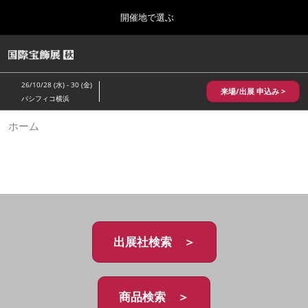
Press
ス
開催地で選ぶ
Escape
キ
to
ッ
close
HOME
グ
プ
the
ロ
2026年10月28日
し
ー
menu.
パシフィコ横浜/Pacifico Yokohama,Japan
26/10/28 (水) - 30 (金)
バ
来場/出展 申込み >
て
パシフィコ横浜
ル
進
ナ
10月 国際宝飾展 秋
ホーム
ビ
む
2026年10月28日
ゲ
パシフィコ横浜/Pacifico Yokohama,Japan
ー
シ
ョ
1月 国際宝飾展
ン
2027年01月27日
を
幕張メッセ/Makuhari Messe
折
り
た
出展社検索 ＞
5月 神戸 国際宝飾展
た
2027年05月20日
む
神戸国際展示場/ Kobe International Exhibition Hall, Japan
商品検索 ＞