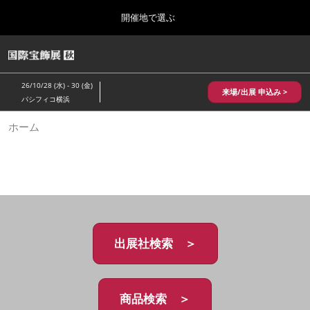
Press
ス
開催地で選ぶ
Escape
キ
to
ッ
close
HOME
グ
プ
the
ロ
2026年10月28日
し
ー
menu.
パシフィコ横浜/Pacifico Yokohama,Japan
26/10/28 (水) - 30 (金)
バ
来場/出展 申込み >
て
パシフィコ横浜
ル
進
ナ
10月 国際宝飾展 秋
ホーム
ビ
む
2026年10月28日
ゲ
パシフィコ横浜/Pacifico Yokohama,Japan
ー
シ
ョ
1月 国際宝飾展
ン
2027年01月27日
を
幕張メッセ/Makuhari Messe
折
り
た
出展社検索 ＞
5月 神戸 国際宝飾展
た
2027年05月20日
む
神戸国際展示場/ Kobe International Exhibition Hall, Japan
商品検索 ＞