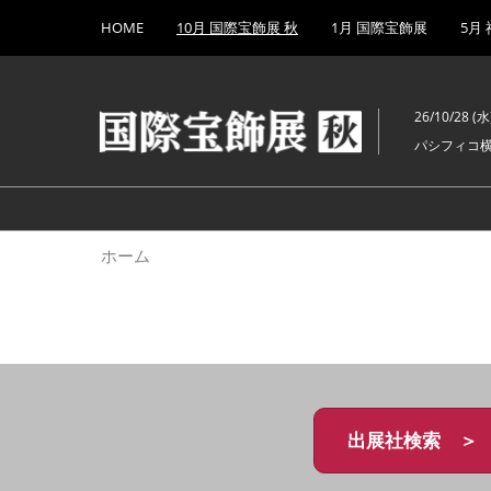
Press
ス
HOME
10月 国際宝飾展 秋
1月 国際宝飾展
5月
Escape
キ
to
ッ
close
プ
the
26/10/28 (水)
し
menu.
パシフィコ
て
進
む
ホーム
出展社検索 ＞