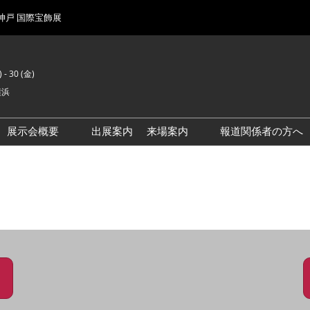
 神戸 国際宝飾展
 - 30 (金)
横浜
展示会概要
出展案内
来場案内
報道関係者の方へ
前回来場者数
会場風景