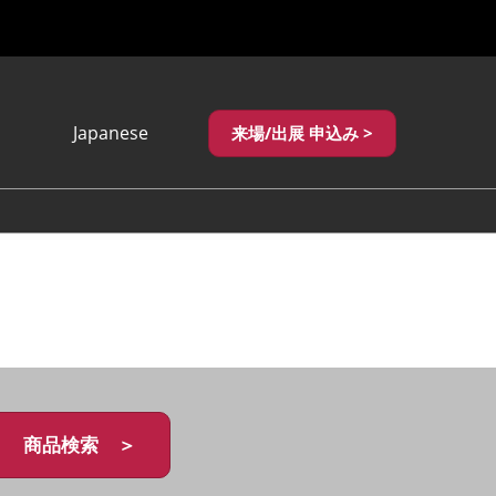
Japanese
来場/出展 申込み >
Japanese
English
繁體中文
商品検索 ＞