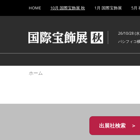
Press
ス
HOME
10月 国際宝飾展 秋
1月 国際宝飾展
5月
Escape
キ
to
ッ
close
プ
the
26/10/28 (水)
し
menu.
パシフィコ
て
進
む
ホーム
出展社検索 ＞