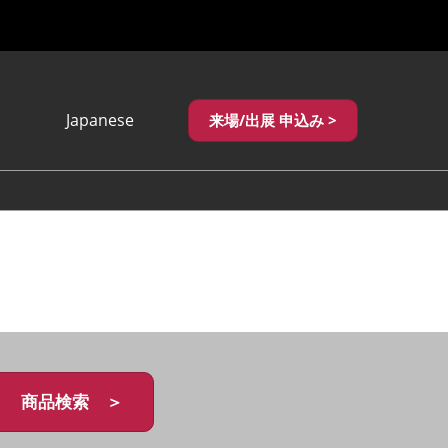
Japanese
来場/出展 申込み >
Japanese
English
繁體中文
商品検索 ＞