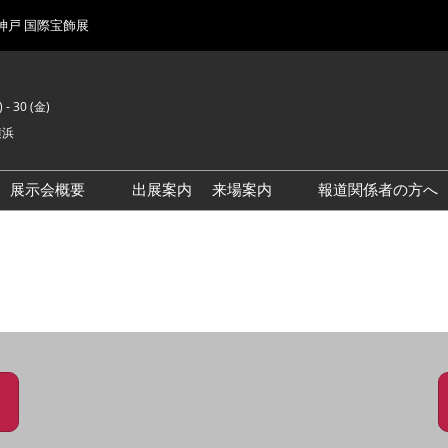
 神戸 国際宝飾展
 - 30 (金)
横浜
展示会概要
出展案内
来場案内
報道関係者の方へ
前回来場者数
会場風景