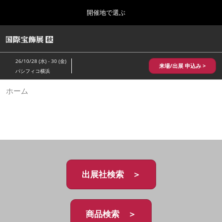
Press
ス
開催地で選ぶ
Escape
キ
to
ッ
close
HOME
グ
プ
the
ロ
2026年10月28日
し
ー
menu.
パシフィコ横浜/Pacifico Yokohama,Japan
26/10/28 (水) - 30 (金)
バ
来場/出展 申込み >
て
パシフィコ横浜
ル
進
ナ
10月 国際宝飾展 秋
ホーム
ビ
む
2026年10月28日
ゲ
パシフィコ横浜/Pacifico Yokohama,Japan
ー
シ
ョ
1月 国際宝飾展
ン
2027年01月27日
を
幕張メッセ/Makuhari Messe
折
り
た
出展社検索 ＞
5月 神戸 国際宝飾展
た
2027年05月20日
む
神戸国際展示場/ Kobe International Exhibition Hall, Japan
商品検索 ＞