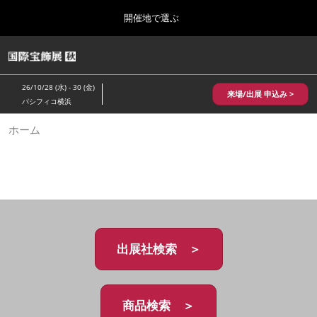
Press
ス
開催地で選ぶ
Escape
キ
to
ッ
close
HOME
グ
プ
the
ロ
2026年10月28日
し
ー
menu.
パシフィコ横浜/Pacifico Yokohama,Japan
26/10/28 (水) - 30 (金)
バ
来場/出展 申込み >
て
パシフィコ横浜
ル
進
ナ
10月 国際宝飾展 秋
ホーム
ビ
む
2026年10月28日
ゲ
パシフィコ横浜/Pacifico Yokohama,Japan
ー
シ
ョ
1月 国際宝飾展
ン
2027年01月27日
を
幕張メッセ/Makuhari Messe
折
り
た
出展社検索 ＞
5月 神戸 国際宝飾展
た
2027年05月20日
む
神戸国際展示場/ Kobe International Exhibition Hall, Japan
商品検索 ＞