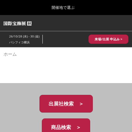
Press
ス
開催地で選ぶ
Escape
キ
to
ッ
close
HOME
グ
プ
the
ロ
2026年10月28日
し
ー
menu.
パシフィコ横浜/Pacifico Yokohama,Japan
26/10/28 (水) - 30 (金)
バ
来場/出展 申込み >
て
パシフィコ横浜
ル
進
ナ
10月 国際宝飾展 秋
ホーム
ビ
む
2026年10月28日
ゲ
パシフィコ横浜/Pacifico Yokohama,Japan
ー
シ
ョ
1月 国際宝飾展
ン
2027年01月27日
を
幕張メッセ/Makuhari Messe
折
り
た
出展社検索 ＞
5月 神戸 国際宝飾展
た
2027年05月20日
む
神戸国際展示場/ Kobe International Exhibition Hall, Japan
商品検索 ＞