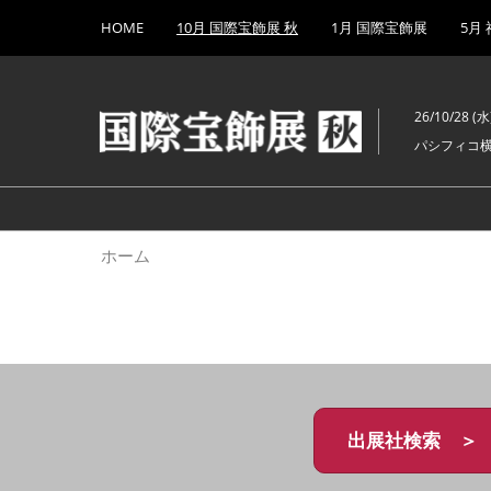
Press
ス
HOME
10月 国際宝飾展 秋
1月 国際宝飾展
5月
Escape
キ
to
ッ
close
プ
the
26/10/28 (水)
し
menu.
パシフィコ
て
進
む
ホーム
出展社検索 ＞