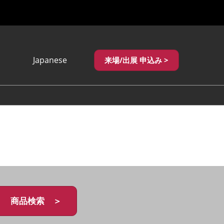
Japanese
来場/出展 申込み >
Japanese
English
繁體中文
商品検索 ＞