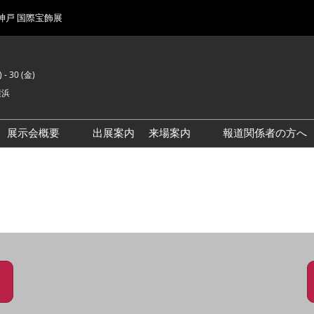
 神戸 国際宝飾展
 - 30 (金)
横浜
展示会概要
出展案内
来場案内
報道関係者の方へ
前回来場者数
会場風景