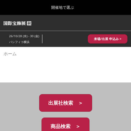
Press
ス
開催地で選ぶ
Escape
キ
to
ッ
close
HOME
グ
プ
the
ロ
2026年10月28日
し
ー
menu.
パシフィコ横浜/Pacifico Yokohama,Japan
26/10/28 (水) - 30 (金)
バ
来場/出展 申込み >
て
パシフィコ横浜
ル
進
ナ
10月 国際宝飾展 秋
ホーム
ビ
む
2026年10月28日
ゲ
パシフィコ横浜/Pacifico Yokohama,Japan
ー
シ
ョ
1月 国際宝飾展
ン
2027年01月27日
を
幕張メッセ/Makuhari Messe
折
り
た
出展社検索 ＞
5月 神戸 国際宝飾展
た
2027年05月20日
む
神戸国際展示場/ Kobe International Exhibition Hall, Japan
商品検索 ＞