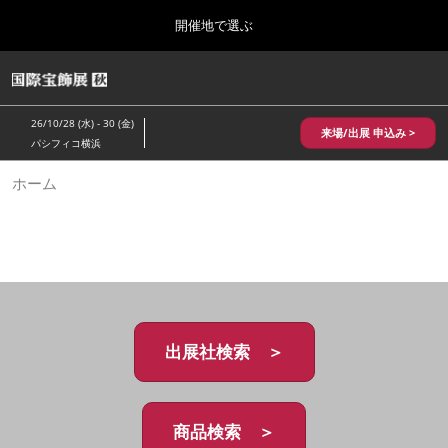
Press
ス
開催地で選ぶ
Escape
キ
to
ッ
close
HOME
グ
プ
the
ロ
2026年10月28日
し
ー
menu.
パシフィコ横浜/Pacifico Yokohama,Japan
26/10/28 (水) - 30 (金)
バ
来場/出展 申込み >
て
パシフィコ横浜
ル
進
ナ
10月 国際宝飾展 秋
ホーム
ビ
む
2026年10月28日
ゲ
パシフィコ横浜/Pacifico Yokohama,Japan
ー
シ
ョ
1月 国際宝飾展
ン
2027年01月27日
を
幕張メッセ/Makuhari Messe
折
り
た
出展社検索 ＞
5月 神戸 国際宝飾展
た
2027年05月20日
む
神戸国際展示場/ Kobe International Exhibition Hall, Japan
商品検索 ＞