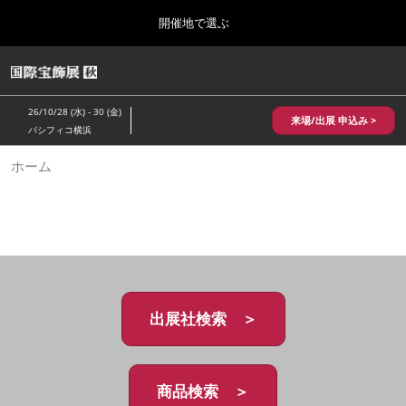
Press
ス
開催地で選ぶ
Escape
キ
to
ッ
close
HOME
グ
プ
the
ロ
2026年10月28日
し
ー
menu.
パシフィコ横浜/Pacifico Yokohama,Japan
26/10/28 (水) - 30 (金)
バ
来場/出展 申込み >
て
パシフィコ横浜
ル
進
ナ
10月 国際宝飾展 秋
ホーム
ビ
む
2026年10月28日
ゲ
パシフィコ横浜/Pacifico Yokohama,Japan
ー
シ
ョ
1月 国際宝飾展
ン
2027年01月27日
を
幕張メッセ/Makuhari Messe
折
り
た
出展社検索 ＞
5月 神戸 国際宝飾展
た
2027年05月20日
む
神戸国際展示場/ Kobe International Exhibition Hall, Japan
商品検索 ＞