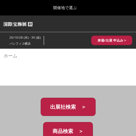
Press
ス
開催地で選ぶ
Escape
キ
to
ッ
close
HOME
グ
プ
the
ロ
2026年10月28日
し
ー
menu.
パシフィコ横浜/Pacifico Yokohama,Japan
26/10/28 (水) - 30 (金)
バ
来場/出展 申込み >
て
パシフィコ横浜
ル
進
ナ
10月 国際宝飾展 秋
ホーム
ビ
む
2026年10月28日
ゲ
パシフィコ横浜/Pacifico Yokohama,Japan
ー
シ
ョ
1月 国際宝飾展
ン
2027年01月27日
を
幕張メッセ/Makuhari Messe
折
り
た
出展社検索 ＞
5月 神戸 国際宝飾展
た
2027年05月20日
む
神戸国際展示場/ Kobe International Exhibition Hall, Japan
商品検索 ＞