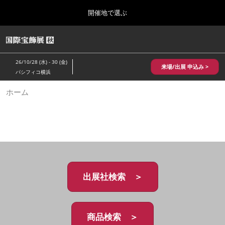
Press
ス
開催地で選ぶ
Escape
キ
to
ッ
close
HOME
グ
プ
the
ロ
2026年10月28日
し
ー
menu.
パシフィコ横浜/Pacifico Yokohama,Japan
26/10/28 (水) - 30 (金)
バ
来場/出展 申込み >
て
パシフィコ横浜
ル
進
ナ
10月 国際宝飾展 秋
ホーム
ビ
む
2026年10月28日
ゲ
パシフィコ横浜/Pacifico Yokohama,Japan
ー
シ
ョ
1月 国際宝飾展
ン
2027年01月27日
を
幕張メッセ/Makuhari Messe
折
り
た
出展社検索 ＞
5月 神戸 国際宝飾展
た
2027年05月20日
む
神戸国際展示場/ Kobe International Exhibition Hall, Japan
商品検索 ＞