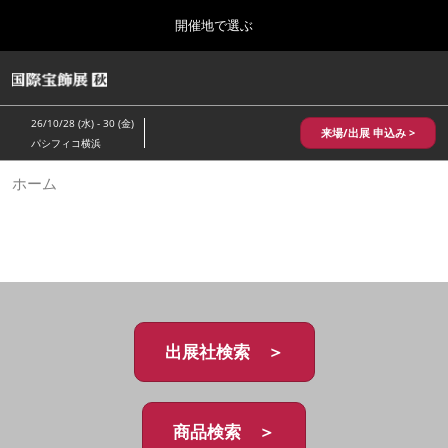
Press
ス
開催地で選ぶ
Escape
キ
to
ッ
close
HOME
グ
プ
the
ロ
2026年10月28日
し
ー
menu.
パシフィコ横浜/Pacifico Yokohama,Japan
26/10/28 (水) - 30 (金)
バ
来場/出展 申込み >
て
パシフィコ横浜
ル
進
ナ
10月 国際宝飾展 秋
ホーム
ビ
む
2026年10月28日
ゲ
パシフィコ横浜/Pacifico Yokohama,Japan
ー
シ
ョ
1月 国際宝飾展
ン
2027年01月27日
を
幕張メッセ/Makuhari Messe
折
り
た
出展社検索 ＞
5月 神戸 国際宝飾展
た
2027年05月20日
む
神戸国際展示場/ Kobe International Exhibition Hall, Japan
商品検索 ＞