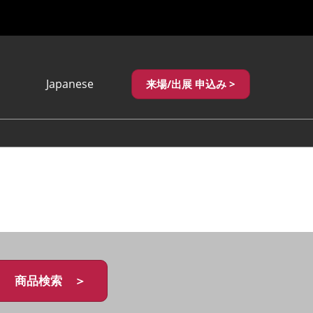
Japanese
来場/出展 申込み >
Japanese
English
繁體中文
商品検索 ＞