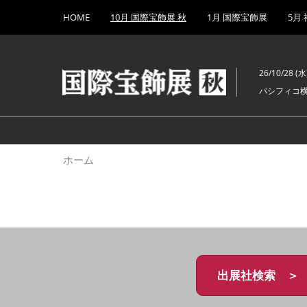
Press
ス
HOME
10月 国際宝飾展 秋
1月 国際宝飾展
5月
Escape
キ
to
ッ
close
プ
the
26/10/28 (水)
し
menu.
パシフィコ
て
進
む
ホーム
出展社検索 ＞