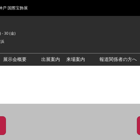
 神戸 国際宝飾展
 - 30 (金)
横浜
展示会概要
出展案内
来場案内
報道関係者の方へ
前回来場者数
会場風景