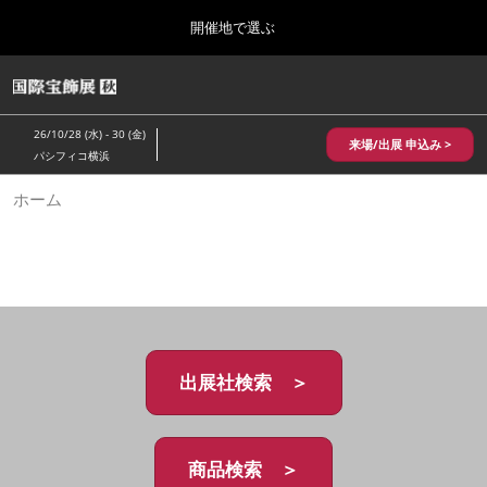
Press
ス
開催地で選ぶ
Escape
キ
to
ッ
close
HOME
グ
プ
the
ロ
2026年10月28日
し
ー
menu.
パシフィコ横浜/Pacifico Yokohama,Japan
26/10/28 (水) - 30 (金)
バ
来場/出展 申込み >
て
パシフィコ横浜
ル
進
ナ
10月 国際宝飾展 秋
ホーム
ビ
む
2026年10月28日
ゲ
パシフィコ横浜/Pacifico Yokohama,Japan
ー
シ
ョ
1月 国際宝飾展
ン
2027年01月27日
を
幕張メッセ/Makuhari Messe
折
り
た
出展社検索 ＞
5月 神戸 国際宝飾展
た
2027年05月20日
む
神戸国際展示場/ Kobe International Exhibition Hall, Japan
商品検索 ＞