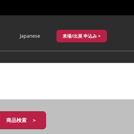
Japanese
来場/出展 申込み >
Japanese
English
繁體中文
商品検索 ＞