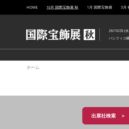
Press
ス
HOME
10月 国際宝飾展 秋
1月 国際宝飾展
5月
Escape
キ
to
ッ
close
プ
the
26/10/28 (水)
し
menu.
パシフィコ
て
進
む
ホーム
出展社検索 ＞