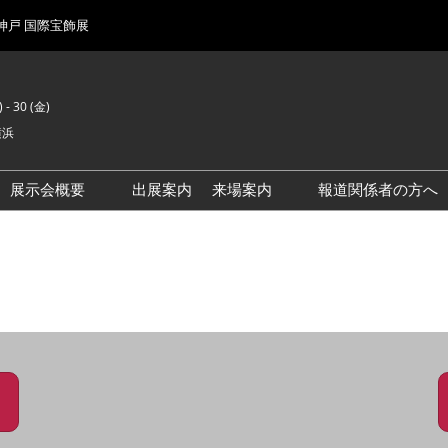
 神戸 国際宝飾展
 - 30 (金)
横浜
展示会概要
出展案内
来場案内
報道関係者の方へ
前回来場者数
会場風景