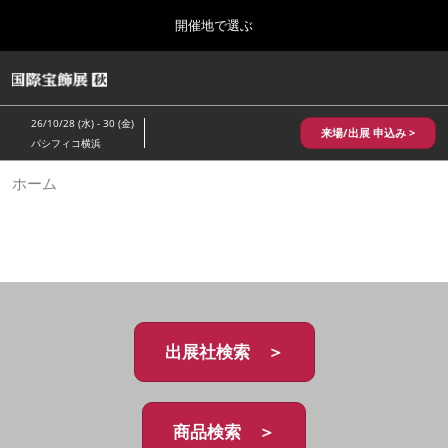
Press
ス
開催地で選ぶ
Escape
キ
to
ッ
close
HOME
グ
プ
the
ロ
2026年10月28日
し
ー
menu.
パシフィコ横浜/Pacifico Yokohama,Japan
26/10/28 (水) - 30 (金)
バ
来場/出展 申込み >
て
パシフィコ横浜
ル
進
ナ
10月 国際宝飾展 秋
ホーム
ビ
む
2026年10月28日
ゲ
パシフィコ横浜/Pacifico Yokohama,Japan
ー
シ
ョ
1月 国際宝飾展
ン
2027年01月27日
を
幕張メッセ/Makuhari Messe
折
り
た
出展社検索 ＞
5月 神戸 国際宝飾展
た
2027年05月20日
む
神戸国際展示場/ Kobe International Exhibition Hall, Japan
商品検索 ＞