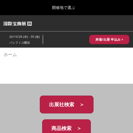
Press
ス
開催地で選ぶ
Escape
キ
to
ッ
close
HOME
グ
プ
the
ロ
2026年10月28日
し
ー
menu.
パシフィコ横浜/Pacifico Yokohama,Japan
26/10/28 (水) - 30 (金)
バ
来場/出展 申込み >
て
パシフィコ横浜
ル
進
ナ
10月 国際宝飾展 秋
ホーム
ビ
む
2026年10月28日
ゲ
パシフィコ横浜/Pacifico Yokohama,Japan
ー
シ
ョ
1月 国際宝飾展
ン
2027年01月27日
を
幕張メッセ/Makuhari Messe
折
り
た
出展社検索 ＞
5月 神戸 国際宝飾展
た
2027年05月20日
む
神戸国際展示場/ Kobe International Exhibition Hall, Japan
商品検索 ＞