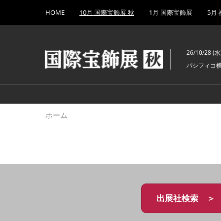
Press
ス
HOME
10月 国際宝飾展 秋
1月 国際宝飾展
5月
Escape
キ
to
ッ
close
プ
the
26/10/28 (水)
し
menu.
パシフィコ
て
進
む
ホーム
出展社検索 ＞