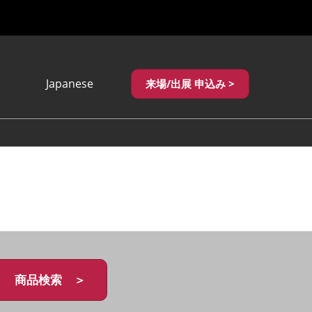
Japanese
来場/出展 申込み >
Japanese
English
繁體中文
商品検索 ＞