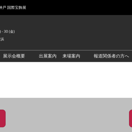
 神戸 国際宝飾展
 - 30 (金)
横浜
展示会概要
出展案内
来場案内
報道関係者の方へ
前回来場者数
会場風景