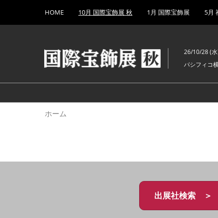
Press
ス
HOME
10月 国際宝飾展 秋
1月 国際宝飾展
5月
Escape
キ
to
ッ
close
プ
the
26/10/28 (水)
し
menu.
パシフィコ
て
進
む
ホーム
出展社検索 ＞