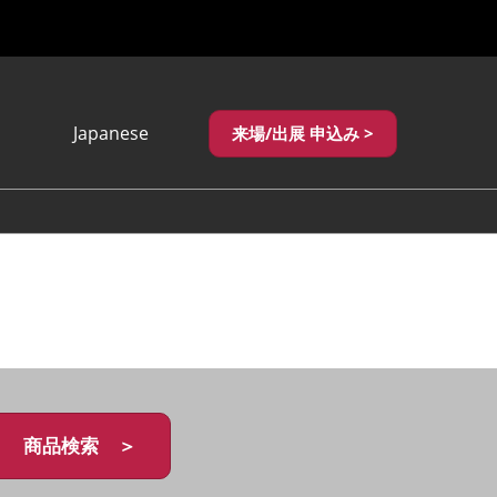
Japanese
来場/出展 申込み >
Japanese
English
繁體中文
商品検索 ＞