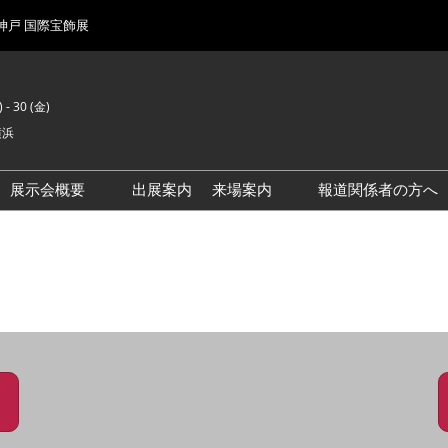
 神戸 国際宝飾展
 - 30 (金)
横浜
展示会概要
出展案内
来場案内
報道関係者の方へ
前回来場者数
会場風景