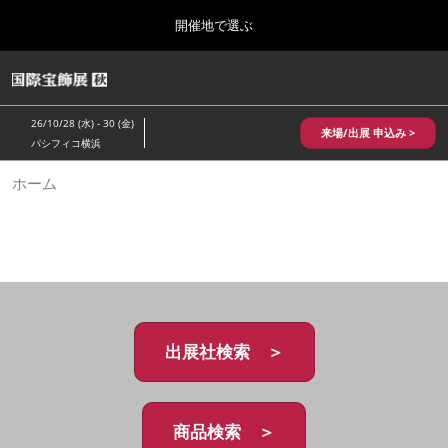
Press
ス
開催地で選ぶ
Escape
キ
to
ッ
close
HOME
グ
プ
the
ロ
2026年10月28日
し
ー
menu.
パシフィコ横浜/Pacifico Yokohama,Japan
26/10/28 (水) - 30 (金)
バ
来場/出展 申込み >
て
パシフィコ横浜
ル
進
ナ
10月 国際宝飾展 秋
ホーム
ビ
む
2026年10月28日
ゲ
パシフィコ横浜/Pacifico Yokohama,Japan
ー
シ
ョ
1月 国際宝飾展
ン
2027年01月27日
を
幕張メッセ/Makuhari Messe
折
り
た
出展社検索 ＞
5月 神戸 国際宝飾展
た
2027年05月20日
む
神戸国際展示場/ Kobe International Exhibition Hall, Japan
商品検索 ＞