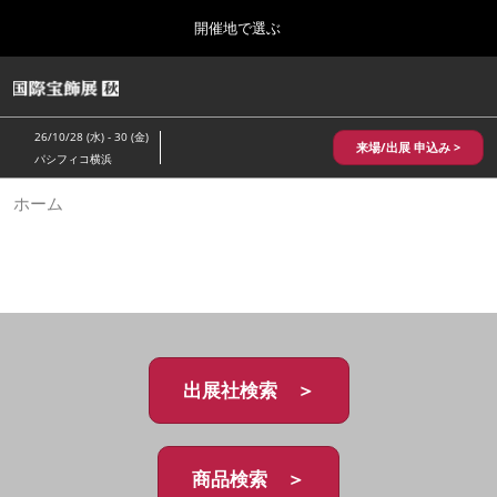
Press
ス
開催地で選ぶ
Escape
キ
to
ッ
close
HOME
グ
プ
the
ロ
2026年10月28日
し
ー
menu.
パシフィコ横浜/Pacifico Yokohama,Japan
26/10/28 (水) - 30 (金)
バ
来場/出展 申込み >
て
パシフィコ横浜
ル
進
ナ
10月 国際宝飾展 秋
ホーム
ビ
む
2026年10月28日
ゲ
パシフィコ横浜/Pacifico Yokohama,Japan
ー
シ
ョ
1月 国際宝飾展
ン
2027年01月27日
を
幕張メッセ/Makuhari Messe
折
り
た
出展社検索 ＞
5月 神戸 国際宝飾展
た
2027年05月20日
む
神戸国際展示場/ Kobe International Exhibition Hall, Japan
商品検索 ＞