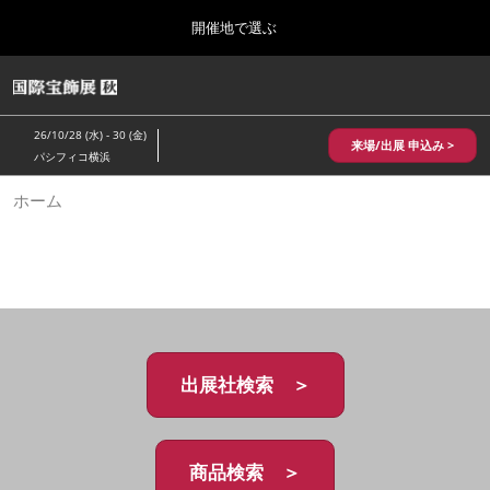
Press
ス
開催地で選ぶ
Escape
キ
to
ッ
close
HOME
グ
プ
the
ロ
2026年10月28日
し
ー
menu.
パシフィコ横浜/Pacifico Yokohama,Japan
26/10/28 (水) - 30 (金)
バ
来場/出展 申込み >
て
パシフィコ横浜
ル
進
ナ
10月 国際宝飾展 秋
ホーム
ビ
む
2026年10月28日
ゲ
パシフィコ横浜/Pacifico Yokohama,Japan
ー
シ
ョ
1月 国際宝飾展
ン
2027年01月27日
を
幕張メッセ/Makuhari Messe
折
り
た
出展社検索 ＞
5月 神戸 国際宝飾展
た
2027年05月20日
む
神戸国際展示場/ Kobe International Exhibition Hall, Japan
商品検索 ＞