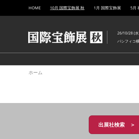
Press
ス
HOME
10月 国際宝飾展 秋
1月 国際宝飾展
5月
Escape
キ
to
ッ
close
プ
the
26/10/28 (水)
し
menu.
パシフィコ
て
進
む
ホーム
出展社検索 ＞