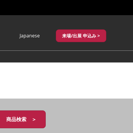
Japanese
来場/出展 申込み >
Japanese
English
繁體中文
商品検索 ＞