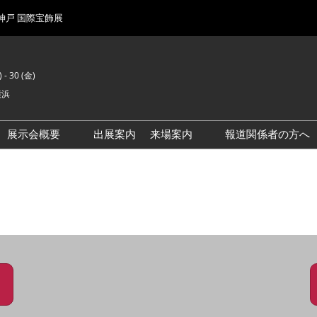
 神戸 国際宝飾展
 - 30 (金)
横浜
展示会概要
出展案内
来場案内
報道関係者の方へ
前回来場者数
会場風景