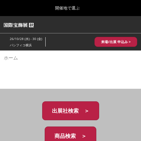
Press
ス
開催地で選ぶ
Escape
キ
to
ッ
close
HOME
グ
プ
the
ロ
2026年10月28日
し
ー
menu.
パシフィコ横浜/Pacifico Yokohama,Japan
26/10/28 (水) - 30 (金)
バ
来場/出展 申込み >
て
パシフィコ横浜
ル
進
ナ
10月 国際宝飾展 秋
ホーム
ビ
む
2026年10月28日
ゲ
パシフィコ横浜/Pacifico Yokohama,Japan
ー
シ
ョ
1月 国際宝飾展
ン
2027年01月27日
を
幕張メッセ/Makuhari Messe
折
り
た
出展社検索 ＞
5月 神戸 国際宝飾展
た
2027年05月20日
む
神戸国際展示場/ Kobe International Exhibition Hall, Japan
商品検索 ＞