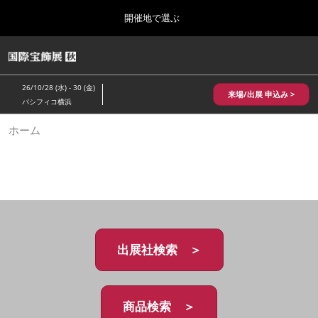
Press
ス
開催地で選ぶ
Escape
キ
to
ッ
close
HOME
グ
プ
the
ロ
2026年10月28日
し
ー
menu.
パシフィコ横浜/Pacifico Yokohama,Japan
26/10/28 (水) - 30 (金)
バ
来場/出展 申込み >
て
パシフィコ横浜
ル
進
ナ
10月 国際宝飾展 秋
ホーム
ビ
む
2026年10月28日
ゲ
パシフィコ横浜/Pacifico Yokohama,Japan
ー
シ
ョ
1月 国際宝飾展
ン
2027年01月27日
を
幕張メッセ/Makuhari Messe
折
り
た
出展社検索 ＞
5月 神戸 国際宝飾展
た
2027年05月20日
む
神戸国際展示場/ Kobe International Exhibition Hall, Japan
商品検索 ＞