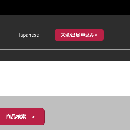
Japanese
来場/出展 申込み >
Japanese
English
繁體中文
商品検索 ＞