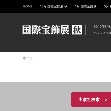
Press
ス
HOME
10月 国際宝飾展 秋
1月 国際宝飾展
5月
Escape
キ
to
ッ
close
プ
the
26/10/28 (水)
し
menu.
パシフィコ
て
進
む
ホーム
出展社検索 ＞