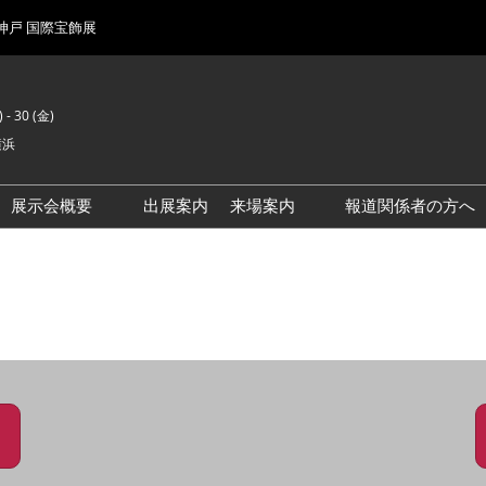
 神戸 国際宝飾展
 - 30 (金)
横浜
展示会概要
出展案内
来場案内
報道関係者の方へ
前回来場者数
会場風景