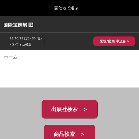
Press
ス
開催地で選ぶ
Escape
キ
to
ッ
close
HOME
グ
プ
the
ロ
2026年10月28日
し
ー
menu.
パシフィコ横浜/Pacifico Yokohama,Japan
26/10/28 (水) - 30 (金)
バ
来場/出展 申込み >
て
パシフィコ横浜
ル
進
ナ
10月 国際宝飾展 秋
ホーム
ビ
む
2026年10月28日
ゲ
パシフィコ横浜/Pacifico Yokohama,Japan
ー
シ
ョ
1月 国際宝飾展
ン
2027年01月27日
を
幕張メッセ/Makuhari Messe
折
り
た
出展社検索 ＞
5月 神戸 国際宝飾展
た
2027年05月20日
む
神戸国際展示場/ Kobe International Exhibition Hall, Japan
商品検索 ＞