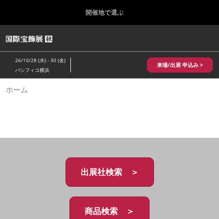
Press
ス
開催地で選ぶ
Escape
キ
to
ッ
close
HOME
グ
プ
the
ロ
2026年10月28日
し
ー
menu.
パシフィコ横浜/Pacifico Yokohama,Japan
26/10/28 (水) - 30 (金)
バ
来場/出展 申込み >
て
パシフィコ横浜
ル
進
ナ
10月 国際宝飾展 秋
ホーム
ビ
む
2026年10月28日
ゲ
パシフィコ横浜/Pacifico Yokohama,Japan
ー
シ
ョ
1月 国際宝飾展
ン
2027年01月27日
を
幕張メッセ/Makuhari Messe
折
り
た
出展社検索 ＞
5月 神戸 国際宝飾展
た
2027年05月20日
む
神戸国際展示場/ Kobe International Exhibition Hall, Japan
商品検索 ＞