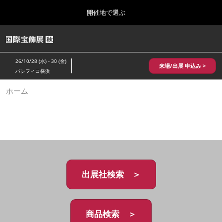
Press
ス
開催地で選ぶ
Escape
キ
to
ッ
close
HOME
グ
プ
the
ロ
2026年10月28日
し
ー
menu.
パシフィコ横浜/Pacifico Yokohama,Japan
26/10/28 (水) - 30 (金)
バ
来場/出展 申込み >
て
パシフィコ横浜
ル
進
ナ
10月 国際宝飾展 秋
ホーム
ビ
む
2026年10月28日
ゲ
パシフィコ横浜/Pacifico Yokohama,Japan
ー
シ
ョ
1月 国際宝飾展
ン
2027年01月27日
を
幕張メッセ/Makuhari Messe
折
り
た
出展社検索 ＞
5月 神戸 国際宝飾展
た
2027年05月20日
む
神戸国際展示場/ Kobe International Exhibition Hall, Japan
商品検索 ＞