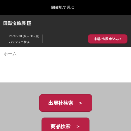
Press
ス
開催地で選ぶ
Escape
キ
to
ッ
close
HOME
グ
プ
the
ロ
2026年10月28日
し
ー
menu.
パシフィコ横浜/Pacifico Yokohama,Japan
26/10/28 (水) - 30 (金)
バ
来場/出展 申込み >
て
パシフィコ横浜
ル
進
ナ
10月 国際宝飾展 秋
ホーム
ビ
む
2026年10月28日
ゲ
パシフィコ横浜/Pacifico Yokohama,Japan
ー
シ
ョ
1月 国際宝飾展
ン
2027年01月27日
を
幕張メッセ/Makuhari Messe
折
り
た
出展社検索 ＞
5月 神戸 国際宝飾展
た
2027年05月20日
む
神戸国際展示場/ Kobe International Exhibition Hall, Japan
商品検索 ＞