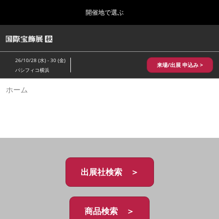
Press
ス
開催地で選ぶ
Escape
キ
to
ッ
close
HOME
グ
プ
the
ロ
2026年10月28日
し
ー
menu.
パシフィコ横浜/Pacifico Yokohama,Japan
26/10/28 (水) - 30 (金)
バ
来場/出展 申込み >
て
パシフィコ横浜
ル
進
ナ
10月 国際宝飾展 秋
ホーム
ビ
む
2026年10月28日
ゲ
パシフィコ横浜/Pacifico Yokohama,Japan
ー
シ
ョ
1月 国際宝飾展
ン
2027年01月27日
を
幕張メッセ/Makuhari Messe
折
り
た
出展社検索 ＞
5月 神戸 国際宝飾展
た
2027年05月20日
む
神戸国際展示場/ Kobe International Exhibition Hall, Japan
商品検索 ＞