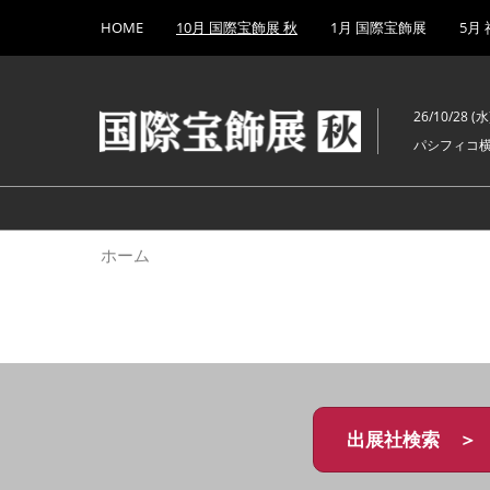
Press
ス
HOME
10月 国際宝飾展 秋
1月 国際宝飾展
5月
Escape
キ
to
ッ
close
プ
the
26/10/28 (水)
し
menu.
パシフィコ
て
進
む
ホーム
出展社検索 ＞