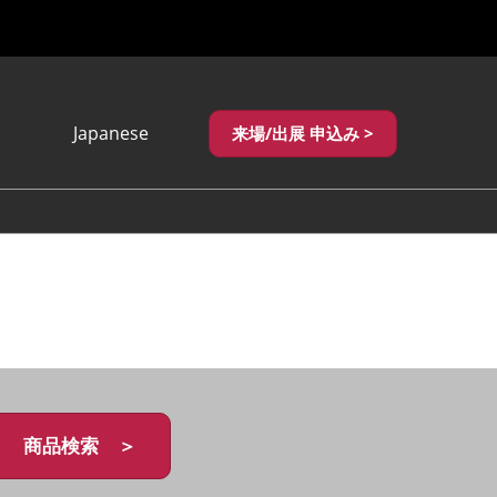
Japanese
来場/出展 申込み >
Japanese
English
繁體中文
商品検索 ＞