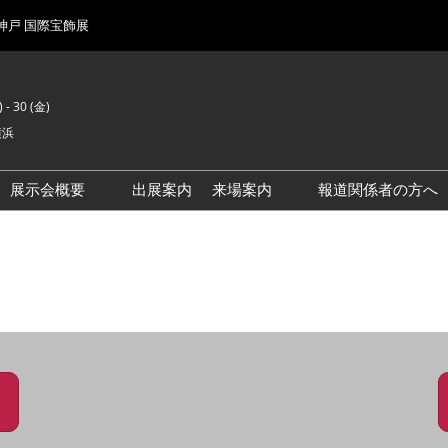
 神戸 国際宝飾展
 - 30 (金)
横浜
展示会概要
出展案内
来場案内
報道関係者の方へ
前回来場者数
会場風景